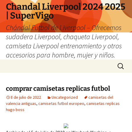
Chandal Liverpool 2024 2025
| SuperVigo
Chándal Futbol de Liverpool – Ofrecemos
sudadera Liverpool, chaqueta Liverpool,
camiseta Liverpool entrenamiento y otros
accesorios para hombre, mujer y niños.
Saltar
Buscar:
al
contenido
comprar camisetas replicas futbol
8 de julio de 2022
Uncategorized
camisetas del
valencia antiguas
,
camisetas futbol europeo
,
camisetas replicas
hugo boss