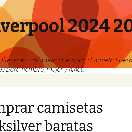
verpool 2024 20
o
Ofrecemos sudadera Liverpool, chaqueta Liverp
os para hombre, mujer y niños.
prar camisetas
ksilver baratas