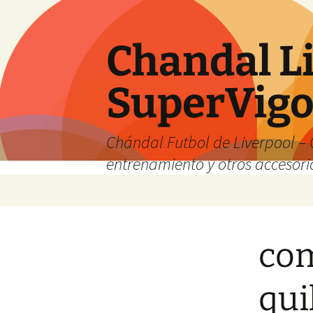
Chandal Li
SuperVig
Chándal Futbol de Liverpool – 
entrenamiento y otros accesori
Saltar
al
contenido
com
qui