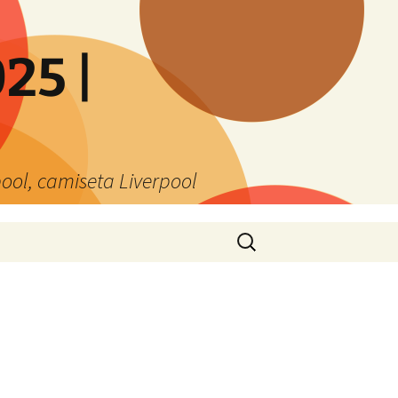
25 |
ool, camiseta Liverpool
Buscar: