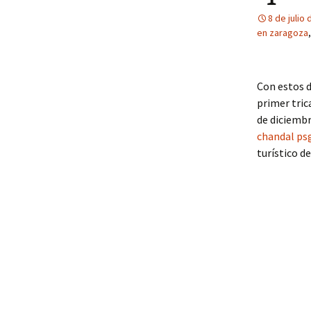
8 de julio
en zaragoza
Con estos d
primer tric
de diciembr
chandal ps
turístico de