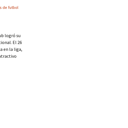
s de futbol
ub logró su
ional. El 26
 en la liga,
atractivo