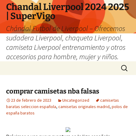
Chandal Liverpool 2024 2025
| SuperVigo
Chándal Futbol de Liverpool – Ofrecemos
sudadera Liverpool, chaqueta Liverpool,
camiseta Liverpool entrenamiento y otros
accesorios para hombre, mujer y niños.
Saltar
Buscar:
al
contenido
comprar camisetas nba falsas
23 de febrero de 2023
Uncategorized
camisetas
baratas seleccion española
,
camisetas originales madrid
,
polos de
españa baratos