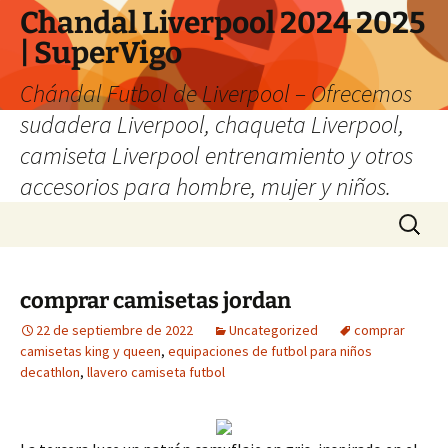
Chandal Liverpool 2024 2025
| SuperVigo
Chándal Futbol de Liverpool – Ofrecemos
sudadera Liverpool, chaqueta Liverpool,
camiseta Liverpool entrenamiento y otros
accesorios para hombre, mujer y niños.
Saltar
Buscar:
al
contenido
comprar camisetas jordan
22 de septiembre de 2022
Uncategorized
comprar
camisetas king y queen
,
equipaciones de futbol para niños
decathlon
,
llavero camiseta futbol