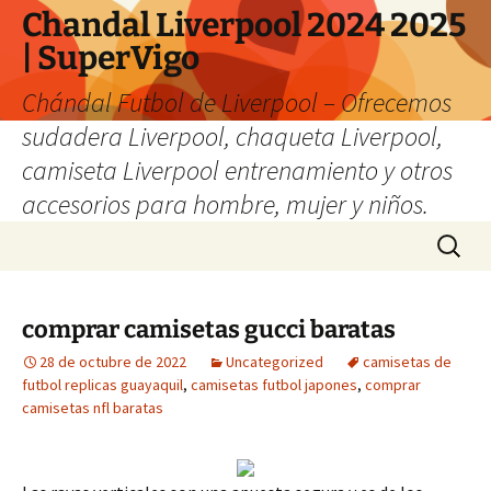
Chandal Liverpool 2024 2025
| SuperVigo
Chándal Futbol de Liverpool – Ofrecemos
sudadera Liverpool, chaqueta Liverpool,
camiseta Liverpool entrenamiento y otros
accesorios para hombre, mujer y niños.
Saltar
Buscar:
al
contenido
comprar camisetas gucci baratas
28 de octubre de 2022
Uncategorized
camisetas de
futbol replicas guayaquil
,
camisetas futbol japones
,
comprar
camisetas nfl baratas