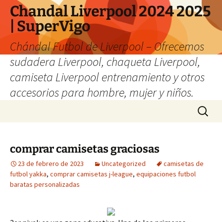
Chandal Liverpool 2024 2025
| SuperVigo
Chándal Futbol de Liverpool – Ofrecemos
sudadera Liverpool, chaqueta Liverpool,
camiseta Liverpool entrenamiento y otros
accesorios para hombre, mujer y niños.
Saltar
Buscar:
al
contenido
comprar camisetas graciosas
23 de febrero de 2023
Uncategorized
camisetas de
futbol yakka
,
comprar camisetas j-league
,
equipaciones futbol
baratas personalizadas