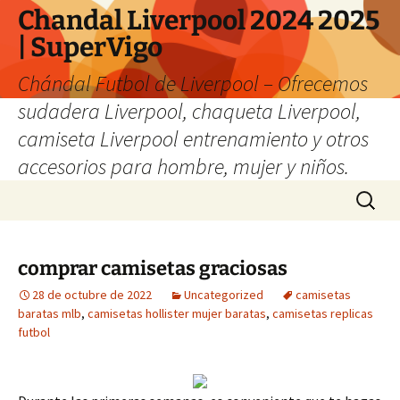
Chandal Liverpool 2024 2025
| SuperVigo
Chándal Futbol de Liverpool – Ofrecemos
sudadera Liverpool, chaqueta Liverpool,
camiseta Liverpool entrenamiento y otros
accesorios para hombre, mujer y niños.
Saltar
Buscar:
al
contenido
comprar camisetas graciosas
28 de octubre de 2022
Uncategorized
camisetas
baratas mlb
,
camisetas hollister mujer baratas
,
camisetas replicas
futbol