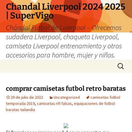
Chandal Liverpool 2024 2025
| SuperVigo
Chándal Futbol de Liverpool – Ofrecemos
sudadera Liverpool, chaqueta Liverpool,
camiseta Liverpool entrenamiento y otros
accesorios para hombre, mujer y niños.
Saltar
Buscar:
al
contenido
comprar camisetas futbol retro baratas
29 de julio de 2022
Uncategorized
camisetas futbol
temporada 2019
,
camisetas nfl falsas
,
equipaciones de futbol
baratas tailandia