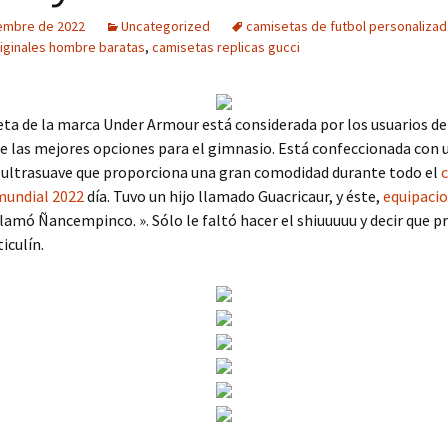
iembre de 2022
Uncategorized
camisetas de futbol personaliza
iginales hombre baratas
,
camisetas replicas gucci
eta de la marca Under Armour está considerada por los usuarios 
e las mejores opciones para el gimnasio. Está confeccionada con
 ultrasuave que proporciona una gran comodidad durante todo el
mundial 2022
día. Tuvo un hijo llamado Guacricaur, y éste,
equipaci
llamó Ñancempinco. ». Sólo le faltó hacer el shiuuuuu y decir que p
iculín.