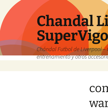
Chandal Li
SuperVig
Chándal Futbol de Liverpool – 
entrenamiento y otros accesori
Saltar
al
contenido
com
war