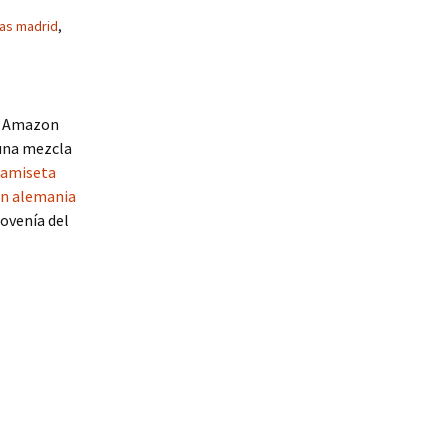
das madrid
,
de Amazon
 una mezcla
camiseta
on alemania
rovenía del