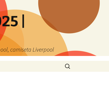
25 |
ool, camiseta Liverpool
Buscar: