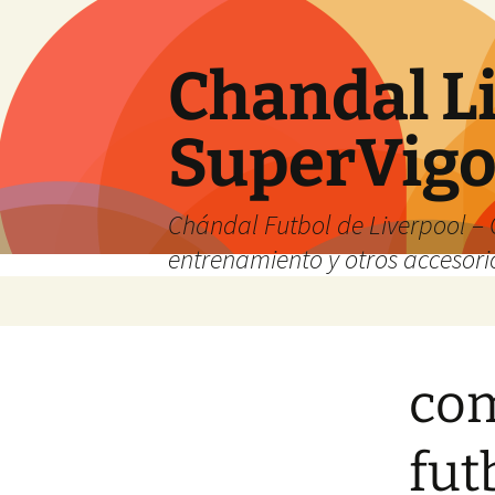
Chandal Li
SuperVig
Chándal Futbol de Liverpool – 
entrenamiento y otros accesori
Saltar
al
contenido
com
fut