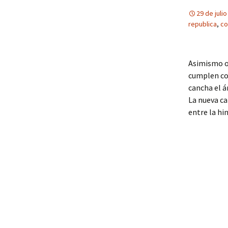
29 de juli
republica
,
co
Asimismo o
cumplen con
cancha el á
La nueva ca
entre la hi