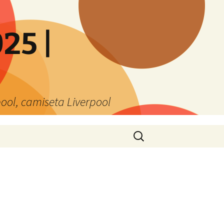
25 |
ool, camiseta Liverpool
Buscar: