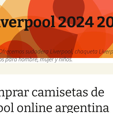
verpool 2024 20
o
Ofrecemos sudadera Liverpool, chaqueta Liverp
os para hombre, mujer y niños.
prar camisetas de
bol online argentina