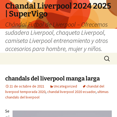
Chandal Liverpool 2024 2025
| SuperVigo
Chándal Futbol de Liverpool – Ofrecemos
sudadera Liverpool, chaqueta Liverpool,
camiseta Liverpool entrenamiento y otros
accesorios para hombre, mujer y niños.
Saltar
Buscar:
al
contenido
chandals del liverpool manga larga
21 de octubre de 2021
Uncategorized
chandal del
liverpool temporada 2020
,
chandal liverpool 2020 ecuador
,
ultimas
chandals del liverpool
Se