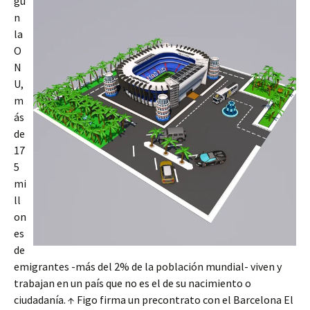
gú
n
la
O
N
U,
m
ás
de
17
5
mi
ll
on
es
de
emigrantes -más del 2% de la población mundial- viven y
trabajan en un país que no es el de su nacimiento o
ciudadanía. ↑ Figo firma un precontrato con el Barcelona El