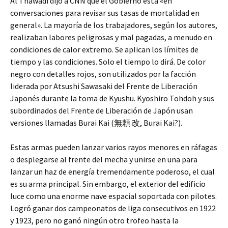
Al Thawadi dijo a CNN que el Gobierno está «en
conversaciones para revisar sus tasas de mortalidad en
general». La mayoría de los trabajadores, según los autores,
realizaban labores peligrosas y mal pagadas, a menudo en
condiciones de calor extremo. Se aplican los límites de
tiempo y las condiciones. Solo el tiempo lo dirá. De color
negro con detalles rojos, son utilizados por la facción
liderada por Atsushi Sawasaki del Frente de Liberación
Japonés durante la toma de Kyushu. Kyoshiro Tohdoh y sus
subordinados del Frente de Liberación de Japón usan
versiones llamadas Burai Kai (無頼 改, Burai Kai?).
Estas armas pueden lanzar varios rayos menores en ráfagas
o desplegarse al frente del mecha y unirse en una para
lanzar un haz de energía tremendamente poderoso, el cual
es su arma principal. Sin embargo, el exterior del edificio
luce como una enorme nave espacial soportada con pilotes.
Logró ganar dos campeonatos de liga consecutivos en 1922
y 1923, pero no ganó ningún otro trofeo hasta la