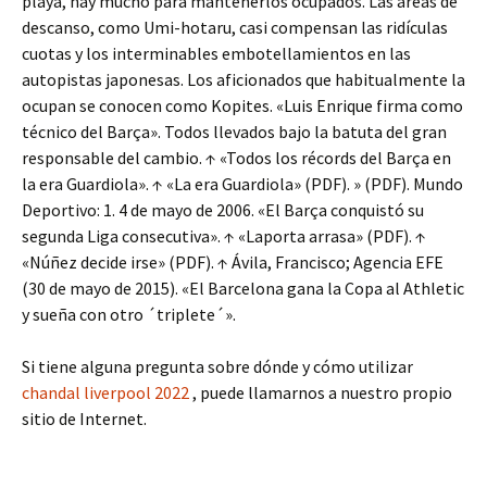
playa, hay mucho para mantenerlos ocupados. Las áreas de
descanso, como Umi-hotaru, casi compensan las ridículas
cuotas y los interminables embotellamientos en las
autopistas japonesas. Los aficionados que habitualmente la
ocupan se conocen como Kopites. «Luis Enrique firma como
técnico del Barça». Todos llevados bajo la batuta del gran
responsable del cambio. ↑ «Todos los récords del Barça en
la era Guardiola». ↑ «La era Guardiola» (PDF). » (PDF). Mundo
Deportivo: 1. 4 de mayo de 2006. «El Barça conquistó su
segunda Liga consecutiva». ↑ «Laporta arrasa» (PDF). ↑
«Núñez decide irse» (PDF). ↑ Ávila, Francisco; Agencia EFE
(30 de mayo de 2015). «El Barcelona gana la Copa al Athletic
y sueña con otro ´triplete´».
Si tiene alguna pregunta sobre dónde y cómo utilizar
chandal liverpool 2022
, puede llamarnos a nuestro propio
sitio de Internet.