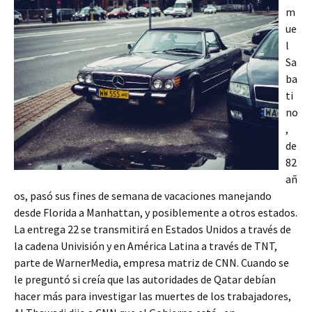
m
ue
l
Sa
ba
ti
no
,
de
82
añ
os, pasó sus fines de semana de vacaciones manejando
desde Florida a Manhattan, y posiblemente a otros estados.
La entrega 22 se transmitirá en Estados Unidos a través de
la cadena Univisión y en América Latina a través de TNT,
parte de WarnerMedia, empresa matriz de CNN. Cuando se
le preguntó si creía que las autoridades de Qatar debían
hacer más para investigar las muertes de los trabajadores,