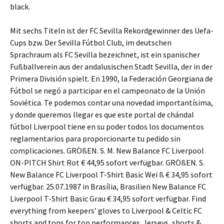
black.
Mit sechs Titeln ist der FC Sevilla Rekordgewinner des Uefa-
Cups bzw. Der Sevilla Fútbol Club, im deutschen
Sprachraum als FC Sevilla bezeichnet, ist ein spanischer
Fußballverein aus der andalusischen Stadt Sevilla, der in der
Primera División spielt. En 1990, la Federación Georgiana de
Fútbol se negó a participar en el campeonato de la Unión
Soviética. Te podemos contar una novedad importantísima,
y donde queremos llegar es que este portal de chándal
fútbol Liverpool tiene en su poder todos los documentos
reglamentarios para proporcionarte tu pedido sin
complicaciones. GRÖßEN. S. M. New Balance FC Liverpool
ON-PITCH Shirt Rot € 44,95 sofort verfügbar. GRÖßEN. S.
New Balance FC Liverpool T-Shirt Basic Wei ß € 34,95 sofort
verfügbar. 25.07.1987 in Brasília, Brasilien New Balance FC
Liverpool T-Shirt Basic Grau € 34,95 sofort verfügbar. Find
everything from keepers’ gloves to Liverpool & Celtic FC
shorts and tops for top performances. Jerseys, shorts &