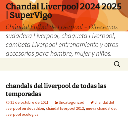
Chandal Liverpool 2024 2025
| SuperVigo
Chándal Futbol de Liverpool – Ofrecemos
sudadera Liverpool, chaqueta Liverpool,
camiseta Liverpool entrenamiento y otros
accesorios para hombre, mujer y niños.
Saltar
Buscar:
al
contenido
chandals del liverpool de todas las
temporadas
21 de octubre de 2021
Uncategorized
chandal del
liverpool en decathlon
,
chándal liverpool 2012
,
nueva chandal del
liverpool ecologica