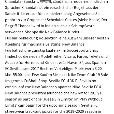
Chandala (Sanskrit: चाण्डाल, cāṇḍāla; in modernen indischen
Sprachen Chandal) ist ein verächtlicher Begriff aus der
Sanskrit-Literatur für als niederklassig Angesehene.Sie
gehören zur Gruppe der Scheduled Castes (siehe Kaste).Der
Begriff Chandal wird in Indien auch als Schimpfwort
verwendet. Shoppe die New Balance Kinder
Fußballbekleidung Kollektion, eine Auswahl unserer besten
Kleidung für maximale Leistung. New Balance
Fußballschuhe günstig kaufen – Im Soccerboots Shop
findest du die neuen Modellreihen Visaro, Furon, Tekela und
Audazo für Herren und Kinder Jesús Navas, 34, aus Spanien
FC Sevilla, seit 2017 Rechter Verteidiger Marktwert: 3,20
Mio. 55.00. Last Few Kaufen Sie jetzt Nike Team Club 19 Sale
im geomix Fußball Shop. Sevilla FC. 4.3K El Sevilla no
continuará con New Balance y aparece Nike. Sevilla FC &
New Balance presented launched the new kit for 2017/18
season as part of the ‘Juega Sin Limite’ or ‘Play Without
Limits’ campaign for the upcoming season. Sevilla FC
streetwear tracksuit jacket for the 2019-2020 season in