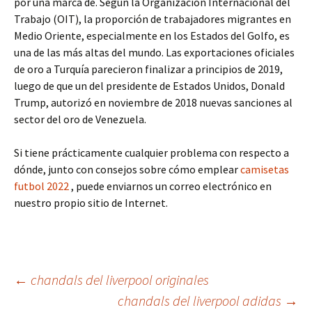
por una marca de. Según la Organización Internacional del
Trabajo (OIT), la proporción de trabajadores migrantes en
Medio Oriente, especialmente en los Estados del Golfo, es
una de las más altas del mundo. Las exportaciones oficiales
de oro a Turquía parecieron finalizar a principios de 2019,
luego de que un del presidente de Estados Unidos, Donald
Trump, autorizó en noviembre de 2018 nuevas sanciones al
sector del oro de Venezuela.
Si tiene prácticamente cualquier problema con respecto a
dónde, junto con consejos sobre cómo emplear
camisetas
futbol 2022
, puede enviarnos un correo electrónico en
nuestro propio sitio de Internet.
Navegación
←
chandals del liverpool originales
chandals del liverpool adidas
→