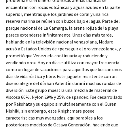
problema era el dinero. Gloriosas arenas blancas se
encuentran con rocas volcánicas y aguas azules en la parte
superior, mientras que los jardines de coral y una rica
reserva marina se reúnen con buzos bajo el agua. Parte del
parque nacional de La Camarga, la arena rojiza de la playa
parece extenderse infinitamente. Unos días más tarde,
hablando en la televisión nacional venezolana, Maduro
acusó a Estados Unidos de «perseguir el oro venezolano», y
prometió que Venezuela continuaría «produciendo y
vendiendo oro». Hoy en día se utiliza con mayor frecuencia
como un lugar de vacaciones para aquellos que buscan unos
días de vida rústica y libre. Este juguete resistente con un
diseño alegre del día San Valentín durará muchas rondas de
diversión. Este grupo muestra una mezcla de material de
Viscosa 66%, Nylon 29% y 25% de spandex. Fue desarrollado
por Rakshata y su equipo simultáneamente con el Guren
Nishiki, sin embargo, este Knightmare posee
características muy avanzadas, equiparables a los
posteriores modelos de Octava Generación, haciendo que