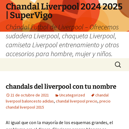
Chandal Liverpool 2024 2025
| SuperVigo
Chándal Futbol de Liverpool – Ofrecemos
sudadera Liverpool, chaqueta Liverpool,
camiseta Liverpool entrenamiento y otros
accesorios para hombre, mujer y niños.
Saltar
Buscar:
al
contenido
chandals del liverpool con tu nombre
21 de octubre de 2021
Uncategorized
chandal
liverpool baloncesto adidas
,
chandal liverpool precio
,
precio
chandal liverpool 2015
Al igual que con la mayoría de los esquemas grandes, el