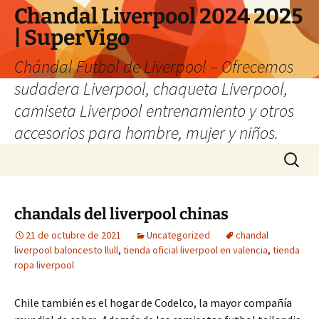
Chandal Liverpool 2024 2025
| SuperVigo
Chándal Futbol de Liverpool – Ofrecemos
sudadera Liverpool, chaqueta Liverpool,
camiseta Liverpool entrenamiento y otros
accesorios para hombre, mujer y niños.
Saltar
Buscar:
al
contenido
chandals del liverpool chinas
21 de octubre de 2021
Uncategorized
chandal
liverpool baloncesto llull
,
tienda oficial liverpool en valencia
,
tienda
ropa liverpool
Chile también es el hogar de Codelco, la mayor compañía