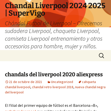
Chandal Liverpool 2024 2025
| SuperVigo
Chándal Futbol de Liverpool – Ofrecemos
sudadera Liverpool, chaqueta Liverpool,
camiseta Liverpool entrenamiento y otros
accesorios para hombre, mujer y niños.
Saltar
Buscar:
al
contenido
chandals del liverpool 2020 aliexpress
21 de octubre de 2021
Uncategorized
cahqueta
chandal liverpool
,
chandal retro liverpool 2018
,
nueva chandal negra
del liverpool
El filial del primer equipo de fútbol es el Barcelona «B»,