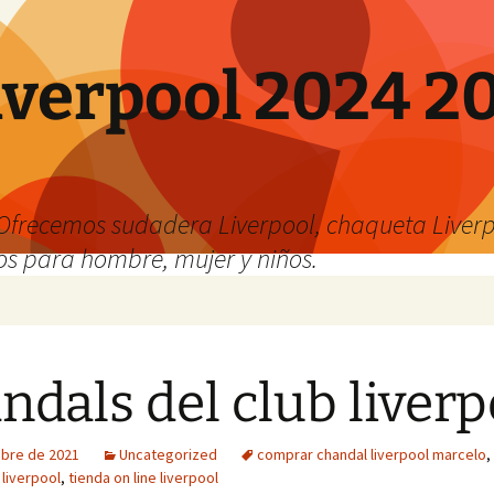
verpool 2024 20
o
Ofrecemos sudadera Liverpool, chaqueta Liverp
os para hombre, mujer y niños.
ndals del club liverp
ubre de 2021
Uncategorized
comprar chandal liverpool marcelo
,
 liverpool
,
tienda on line liverpool