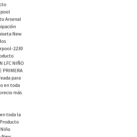
cto
rpool
to Arsenal
uipación
miseta New
los
erpool-2230
roducto
ÓN LFC NIÑO
DE PRIMERA
eada para
jo en toda
precio más
en toda la
Producto
 Niño
n New