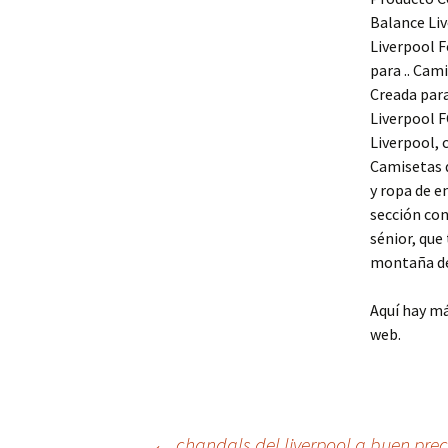
Balance Liv
Liverpool 
para .. Cam
Creada para
Liverpool F
Liverpool, 
Camisetas d
y ropa de e
sección con
sénior, que
montaña de
Aquí hay m
web.
←
chandals del liverpool a buen prec