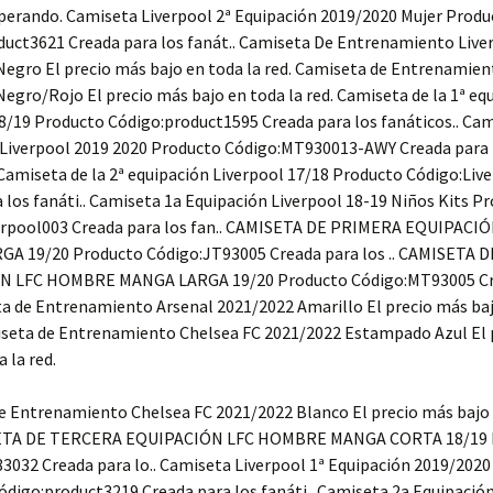
sperando. Camiseta Liverpool 2ª Equipación 2019/2020 Mujer Produ
duct3621 Creada para los fanát.. Camiseta De Entrenamiento Live
egro El precio más bajo en toda la red. Camiseta de Entrenamien
egro/Rojo El precio más bajo en toda la red. Camiseta de la 1ª eq
18/19 Producto Código:product1595 Creada para los fanáticos.. Ca
 Liverpool 2019 2020 Producto Código:MT930013-AWY Creada para 
 Camiseta de la 2ª equipación Liverpool 17/18 Producto Código:Liv
 los fanáti.. Camiseta 1a Equipación Liverpool 18-19 Niños Kits P
erpool003 Creada para los fan.. CAMISETA DE PRIMERA EQUIPACI
A 19/20 Producto Código:JT93005 Creada para los .. CAMISETA 
N LFC HOMBRE MANGA LARGA 19/20 Producto Código:MT93005 Cr
ta de Entrenamiento Arsenal 2021/2022 Amarillo El precio más ba
miseta de Entrenamiento Chelsea FC 2021/2022 Estampado Azul El 
 la red.
e Entrenamiento Chelsea FC 2021/2022 Blanco El precio más bajo 
SETA DE TERCERA EQUIPACIÓN LFC HOMBRE MANGA CORTA 18/19 
032 Creada para lo.. Camiseta Liverpool 1ª Equipación 2019/2020
ódigo:product3219 Creada para los fanáti.. Camiseta 2a Equipació