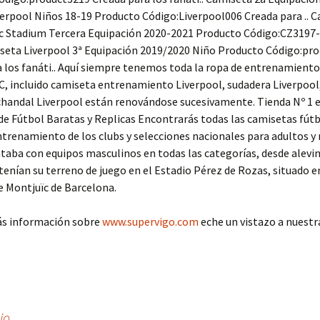
erpool Niños 18-19 Producto Código:Liverpool006 Creada para .. 
Fc Stadium Tercera Equipación 2020-2021 Producto Código:CZ3197
iseta Liverpool 3ª Equipación 2019/2020 Niño Producto Código:pr
 los fanáti.. Aquí siempre tenemos toda la ropa de entrenamiento
C, incluido camiseta entrenamiento Liverpool, sudadera Liverpool
chandal Liverpool están renovándose sucesivamente. Tienda Nº 1 
e Fútbol Baratas y Replicas Encontrarás todas las camisetas fút
ntrenamiento de los clubs y selecciones nacionales para adultos y 
taba con equipos masculinos en todas las categorías, desde alevi
 tenían su terreno de juego en el Estadio Pérez de Rozas, situado e
 Montjuïc de Barcelona.
ás información sobre
www.supervigo.com
eche un vistazo a nuestr
io