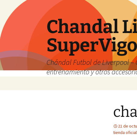
Chandal Li
SuperVig
Chándal Futbol de Liverpool – 
entrenamiento y otros accesori
Saltar
al
contenido
cha
21 de oct
tienda oficial