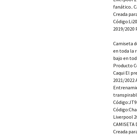
fanático..
Creada para
Código:Li20
2019/2020 P
Camiseta d
en toda la 
bajo en tod
Producto C
Caqui El pr
2021/2022 A
Entrenamie
transpirab
Código:JT93
Código:Chaq
Liverpool 2
CAMISETA 
Creada par