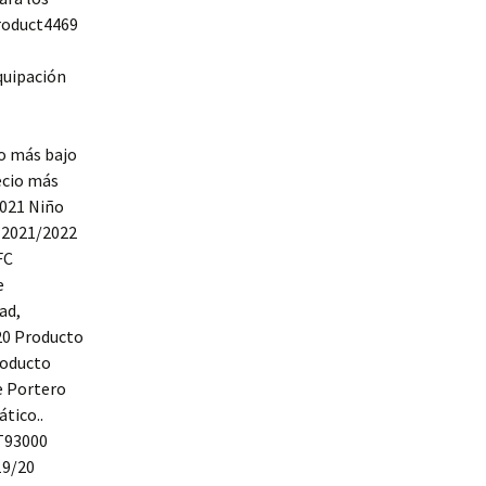
product4469
quipación
o más bajo
ecio más
2021 Niño
 2021/2022
FC
e
ad,
20 Producto
roducto
e Portero
tico..
T93000
19/20