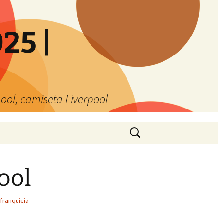
25 |
ool, camiseta Liverpool
Buscar:
ool
franquicia