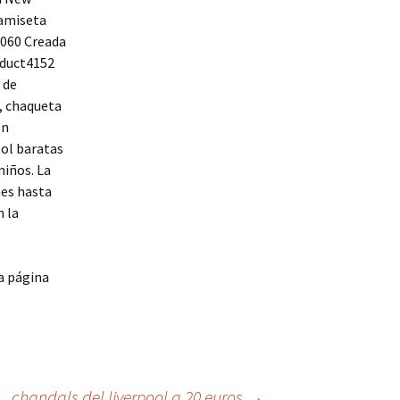
Camiseta
-060 Creada
oduct4152
 de
, chaqueta
en
bol baratas
niños. La
nes hasta
n la
a página
chandals del liverpool a 20 euros
→