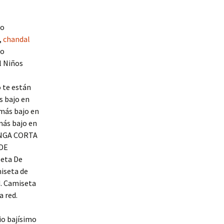
to
,
chandal
to
l Niños
o te están
s bajo en
 más bajo en
más bajo en
ANGA CORTA
 DE
seta De
iseta de
d. Camiseta
 red.
io bajísimo