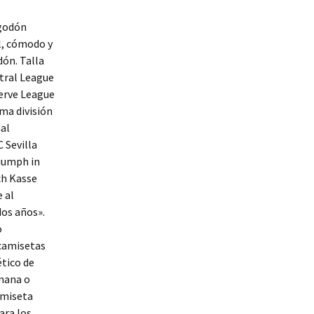
lgodón
l, cómodo y
dón. Talla
ntral League
serve League
ma división
nal
 Sevilla
iumph in
ch Kasse
 al
dos años».
o
 camisetas
ético de
emana o
amiseta
ara los