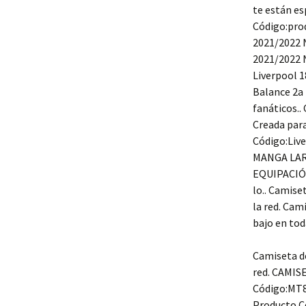
te están e
Código:pro
2021/2022 N
2021/2022 N
Liverpool 
Balance 2a
fanáticos..
Creada para
Código:Liv
MANGA LARG
EQUIPACIÓ
lo.. Camise
la red. Ca
bajo en toda
Camiseta d
red. CAMI
Código:MT83
Producto C