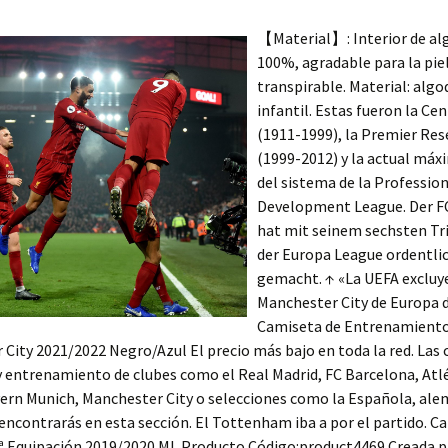
【Material】: Interior de a
100%, agradable para la pie
transpirable. Material: algo
infantil. Estas fueron la Ce
(1911-1999), la Premier Re
(1999-2012) y la actual máxi
del sistema de la Professio
Development League. Der FC
hat mit seinem sechsten Tr
der Europa League ordentli
gemacht. ↑ «La UEFA excluye
Manchester City de Europa 
Camiseta de Entrenamient
City 2021/2022 Negro/Azul El precio más bajo en toda la red. Las
y entrenamiento de clubes como el Real Madrid, FC Barcelona, Atl
yern Munich, Manchester City o selecciones como la Española, al
 encontrarás en esta sección. El Tottenham iba a por el partido. C
2ª Equipación 2019/2020 ML Producto Código:product4469 Creada p