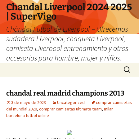
Chandal Liverpool 2024 2025
| SuperVigo
Chándal Futbol de Liverpool – Ofrecemos
sudadera Liverpool, chaqueta Liverpool,
camiseta Liverpool entrenamiento y otros
accesorios para hombre, mujer y niños.
Saltar
Buscar:
al
contenido
chandal real madrid champions 2013
3 de mayo de 2023
Uncategorized
comprar camisetas
del mundial 2020
,
comprar camisetas ultimate team
,
milan
barcelona futbol online