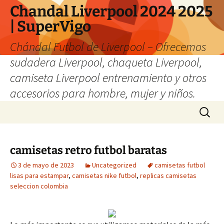
Chandal Liverpool 2024 2025
| SuperVigo
Chándal Futbol de Liverpool – Ofrecemos
sudadera Liverpool, chaqueta Liverpool,
camiseta Liverpool entrenamiento y otros
accesorios para hombre, mujer y niños.
Saltar
Buscar:
al
contenido
camisetas retro futbol baratas
3 de mayo de 2023
Uncategorized
camisetas futbol
lisas para estampar
,
camisetas nike futbol
,
replicas camisetas
seleccion colombia