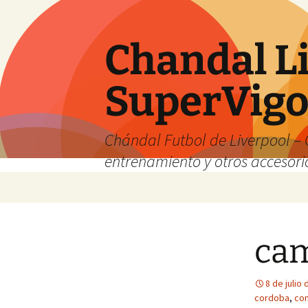
Chandal Li
SuperVig
Chándal Futbol de Liverpool – 
entrenamiento y otros accesori
Saltar
al
contenido
cam
8 de julio
cordoba
,
com