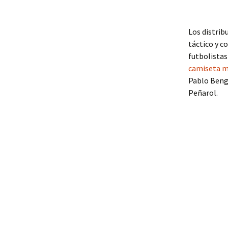
Los distrib
táctico y c
futbolistas
camiseta m
Pablo Bengo
Peñarol.