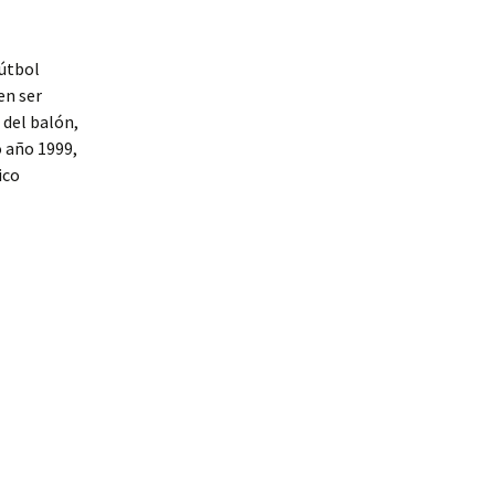
fútbol
en ser
 del balón,
 año 1999,
ico