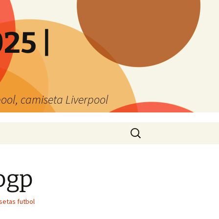
25 |
ool, camiseta Liverpool
Buscar:
ogp
setas futbol