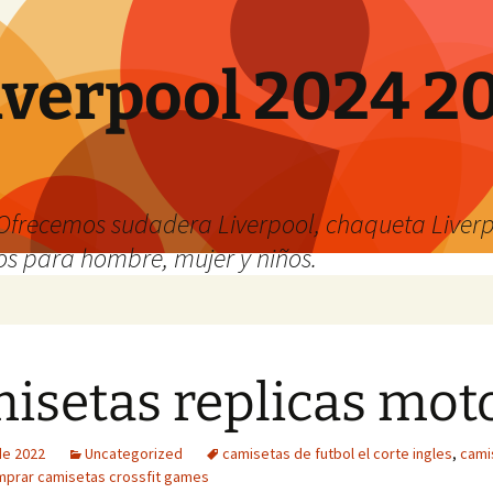
verpool 2024 20
o
Ofrecemos sudadera Liverpool, chaqueta Liverp
os para hombre, mujer y niños.
isetas replicas mot
 de 2022
Uncategorized
camisetas de futbol el corte ingles
,
cami
prar camisetas crossfit games