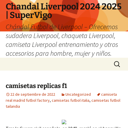
Chandal Liverpool 2024 2025
| SuperVigo
Chándal Futbol de Liverpool – Ofrecemos
sudadera Liverpool, chaqueta Liverpool,
camiseta Liverpool entrenamiento y otros
accesorios para hombre, mujer y niños.
Saltar
Buscar:
al
contenido
camisetas replicas f1
22 de septiembre de 2022
Uncategorized
camiseta
real madrid futbol factory
,
camisetas futbol italia
,
camisetas futbol
tailandia