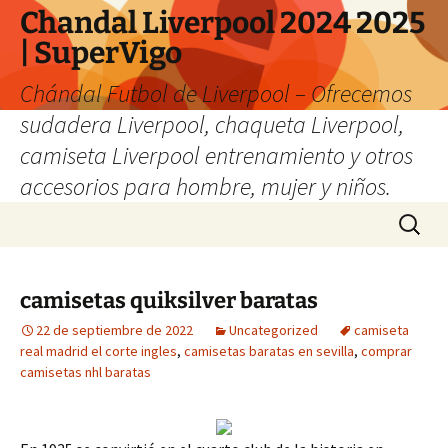
Chandal Liverpool 2024 2025
| SuperVigo
Chándal Futbol de Liverpool – Ofrecemos
sudadera Liverpool, chaqueta Liverpool,
camiseta Liverpool entrenamiento y otros
accesorios para hombre, mujer y niños.
Saltar
Buscar:
al
contenido
camisetas quiksilver baratas
22 de septiembre de 2022
Uncategorized
camiseta
real madrid el corte ingles
,
camisetas baratas en sevilla
,
comprar
camisetas nhl baratas