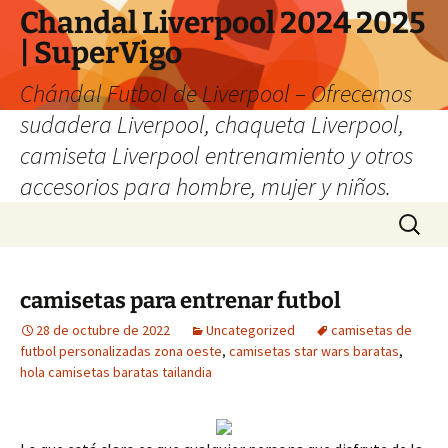
Chandal Liverpool 2024 2025
| SuperVigo
Chándal Futbol de Liverpool – Ofrecemos
sudadera Liverpool, chaqueta Liverpool,
camiseta Liverpool entrenamiento y otros
accesorios para hombre, mujer y niños.
Saltar
Buscar:
al
contenido
camisetas para entrenar futbol
28 de octubre de 2022
Uncategorized
camisetas de
futbol personalizadas zona oeste
,
camisetas star wars baratas
,
hola camisetas baratas tailandia