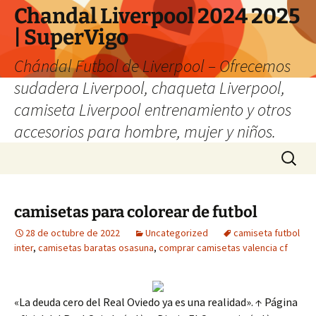
Chandal Liverpool 2024 2025
| SuperVigo
Chándal Futbol de Liverpool – Ofrecemos
sudadera Liverpool, chaqueta Liverpool,
camiseta Liverpool entrenamiento y otros
accesorios para hombre, mujer y niños.
Saltar
Buscar:
al
contenido
camisetas para colorear de futbol
28 de octubre de 2022
Uncategorized
camiseta futbol
inter
,
camisetas baratas osasuna
,
comprar camisetas valencia cf
«La deuda cero del Real Oviedo ya es una realidad». ↑ Página