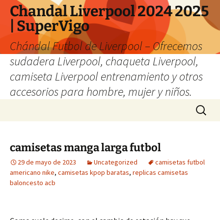
Chandal Liverpool 2024 2025
| SuperVigo
Chándal Futbol de Liverpool – Ofrecemos
sudadera Liverpool, chaqueta Liverpool,
camiseta Liverpool entrenamiento y otros
accesorios para hombre, mujer y niños.
Saltar
Buscar:
al
contenido
camisetas manga larga futbol
29 de mayo de 2023
Uncategorized
camisetas futbol
americano nike
,
camisetas kpop baratas
,
replicas camisetas
baloncesto acb