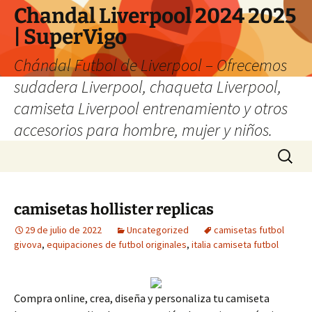
Chandal Liverpool 2024 2025
| SuperVigo
Chándal Futbol de Liverpool – Ofrecemos
sudadera Liverpool, chaqueta Liverpool,
camiseta Liverpool entrenamiento y otros
accesorios para hombre, mujer y niños.
Saltar
Buscar:
al
contenido
camisetas hollister replicas
29 de julio de 2022
Uncategorized
camisetas futbol
givova
,
equipaciones de futbol originales
,
italia camiseta futbol
Compra online, crea, diseña y personaliza tu camiseta