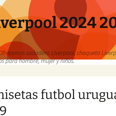
verpool 2024 20
o
Ofrecemos sudadera Liverpool, chaqueta Liverp
os para hombre, mujer y niños.
isetas futbol urugu
9