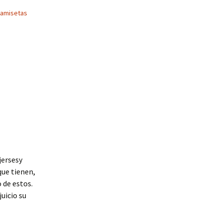
camisetas
jersesy
que tienen,
 de estos.
uicio su