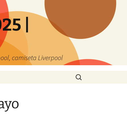
25 |
ool, camiseta Liverpool
Buscar:
ayo