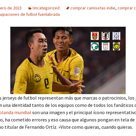
rero de 2023
Uncategorized
comprar camisetas indie
,
comprar 
uipaciones de futbol fuenlabrada
 jerseys de futbol representan más que marcas o patrocinios, los 
 una identidad tanto de los equipos como de todos los fanáticos 
olanda mundial
son una imagen y el principal ícono representativo
, ha cometido errores y eso causa que algunos pongan en tela de j
 titular de Fernando Ortíz. »Viste como quieras, cuando quieras.