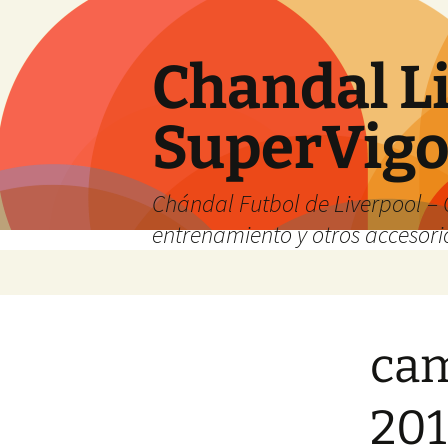
Chandal Li
SuperVig
Chándal Futbol de Liverpool – 
entrenamiento y otros accesori
Saltar
al
contenido
cam
201