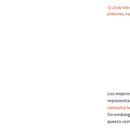
23 de feb
poliester
,
eq
Los mejores
representan
camiseta h
Sin embargo
puesto como