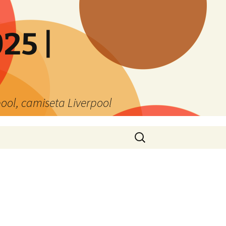
25 |
ool, camiseta Liverpool
Buscar: