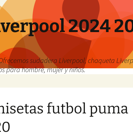
verpool 2024 20
o
Ofrecemos sudadera Liverpool, chaqueta Liverp
os para hombre, mujer y niños.
isetas futbol puma
20