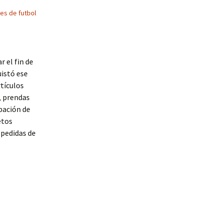
es de futbol
 el fin de
uistó ese
tículos
, prendas
pación de
etos
spedidas de