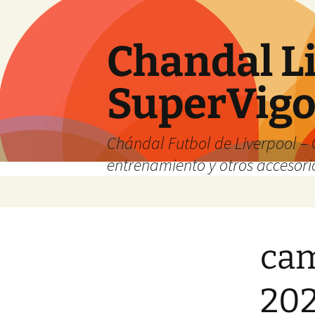
Chandal Li
SuperVig
Chándal Futbol de Liverpool – 
entrenamiento y otros accesori
Saltar
al
contenido
cam
20