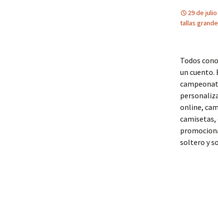
29 de juli
tallas grand
Todos conoc
un cuento. 
campeonato,
personaliza
online, cam
camisetas, 
promociona
soltero y s