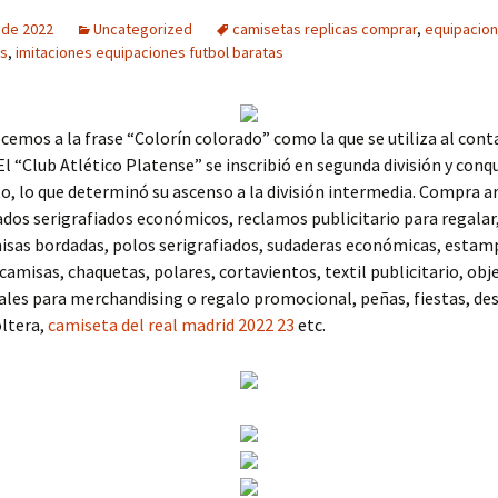
o de 2022
Uncategorized
camisetas replicas comprar
,
equipacion
es
,
imitaciones equipaciones futbol baratas
emos a la frase “Colorín colorado” como la que se utiliza al contar
El “Club Atlético Platense” se inscribió en segunda división y conq
 lo que determinó su ascenso a la división intermedia. Compra ar
dos serigrafiados económicos, reclamos publicitario para regalar
isas bordadas, polos serigrafiados, sudaderas económicas, estam
camisas, chaquetas, polares, cortavientos, textil publicitario, obj
les para merchandising o regalo promocional, peñas, fiestas, de
oltera,
camiseta del real madrid 2022 23
etc.