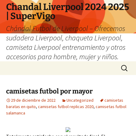
Chandal Liverpool 2024 2025
| SuperVigo
Chándal Futbol de Liverpool – Ofrecemos
sudadera Liverpool, chaqueta Liverpool,
camiseta Liverpool entrenamiento y otros
accesorios para hombre, mujer y niños.
Saltar
Buscar:
al
contenido
camisetas futbol por mayor
29 de diciembre de 2022
Uncategorized
camisetas
baratas en quito
,
camisetas futbol replicas 2020
,
camisetas futbol
salamanca