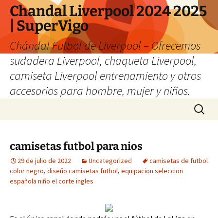
Chandal Liverpool 2024 2025
| SuperVigo
Chándal Futbol de Liverpool – Ofrecemos
sudadera Liverpool, chaqueta Liverpool,
camiseta Liverpool entrenamiento y otros
accesorios para hombre, mujer y niños.
Saltar
Buscar:
al
contenido
camisetas futbol para nios
29 de julio de 2022
Uncategorized
camisetas de futbol
color negro
,
diseño camisetas futbol
,
equipacion seleccion
española niño el corte ingles