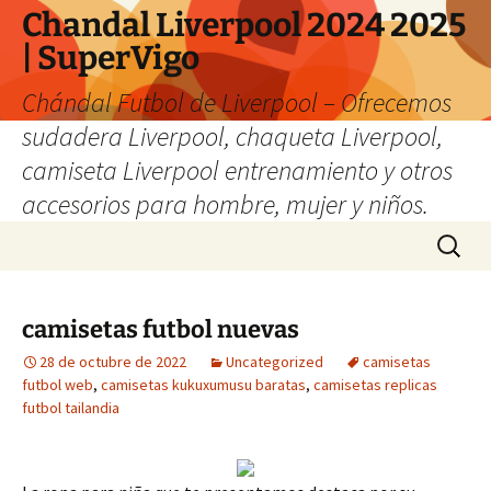
Chandal Liverpool 2024 2025
| SuperVigo
Chándal Futbol de Liverpool – Ofrecemos
sudadera Liverpool, chaqueta Liverpool,
camiseta Liverpool entrenamiento y otros
accesorios para hombre, mujer y niños.
Saltar
Buscar:
al
contenido
camisetas futbol nuevas
28 de octubre de 2022
Uncategorized
camisetas
futbol web
,
camisetas kukuxumusu baratas
,
camisetas replicas
futbol tailandia