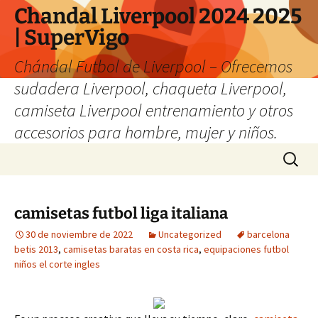
Chandal Liverpool 2024 2025
| SuperVigo
Chándal Futbol de Liverpool – Ofrecemos
sudadera Liverpool, chaqueta Liverpool,
camiseta Liverpool entrenamiento y otros
accesorios para hombre, mujer y niños.
Saltar
Buscar:
al
contenido
camisetas futbol liga italiana
30 de noviembre de 2022
Uncategorized
barcelona
betis 2013
,
camisetas baratas en costa rica
,
equipaciones futbol
niños el corte ingles