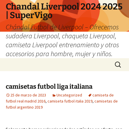
Chandal Liverpool 2024 2025
| SuperVigo
Chándal Futbol de Liverpool – Ofrecemos
sudadera Liverpool, chaqueta Liverpool,
camiseta Liverpool entrenamiento y otros
accesorios para hombre, mujer y niños.
Saltar
Buscar:
al
contenido
camisetas futbol liga italiana
25 de marzo de 2023
Uncategorized
camiseta de
futbol real madrid 2016
,
camiseta futbol italia 2019
,
camisetas de
futbol argentino 2019