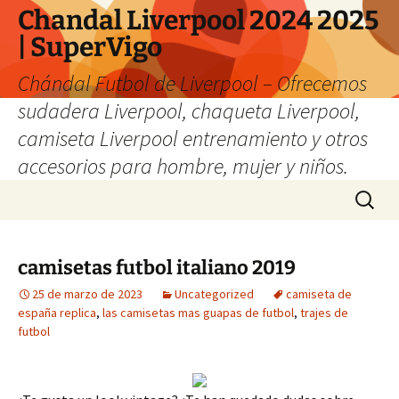
Chandal Liverpool 2024 2025
| SuperVigo
Chándal Futbol de Liverpool – Ofrecemos
sudadera Liverpool, chaqueta Liverpool,
camiseta Liverpool entrenamiento y otros
accesorios para hombre, mujer y niños.
Saltar
Buscar:
al
contenido
camisetas futbol italiano 2019
25 de marzo de 2023
Uncategorized
camiseta de
españa replica
,
las camisetas mas guapas de futbol
,
trajes de
futbol