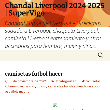
Chandal Liverpool 2024 2025
| SuperVigo
Chándal Futbol de Liverpool – Ofrecemos
sudadera Liverpool, chaqueta Liverpool,
camiseta Liverpool entrenamiento y otros
accesorios para hombre, mujer y niños.
Saltar
Buscar:
al
contenido
camisetas futbol hacer
30 de noviembre de 2022
Uncategorized
camisetas
kukuxumusu baratas
,
polos y camisetas baratas
,
tienda seleccion
española madrid