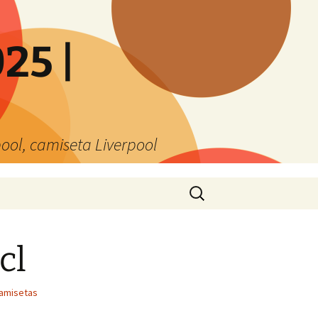
25 |
ool, camiseta Liverpool
Buscar:
cl
amisetas