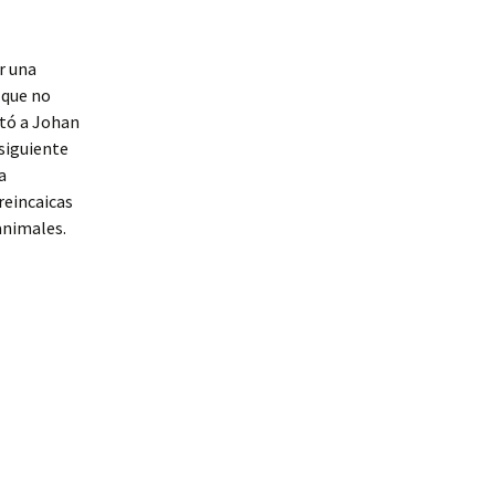
r una
 que no
ató a Johan
 siguiente
a
reincaicas
 animales.