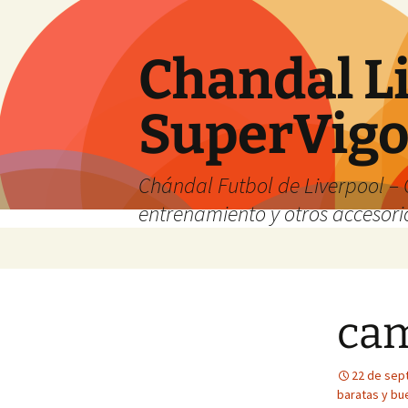
Chandal Li
SuperVig
Chándal Futbol de Liverpool – 
entrenamiento y otros accesori
Saltar
al
contenido
cam
22 de sep
baratas y bu