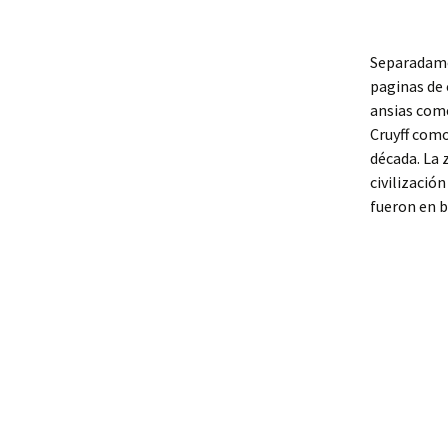
Separadamen
paginas de 
ansias come
Cruyff como
década. La 
civilización
fueron en b