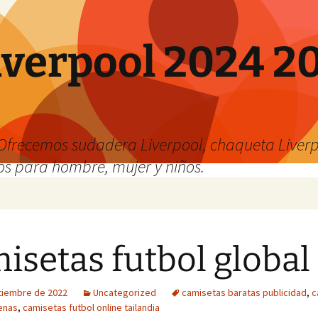
verpool 2024 20
o
Ofrecemos sudadera Liverpool, chaqueta Liverp
os para hombre, mujer y niños.
isetas futbol global 
tiembre de 2022
Uncategorized
camisetas baratas publicidad
,
c
enas
,
camisetas futbol online tailandia