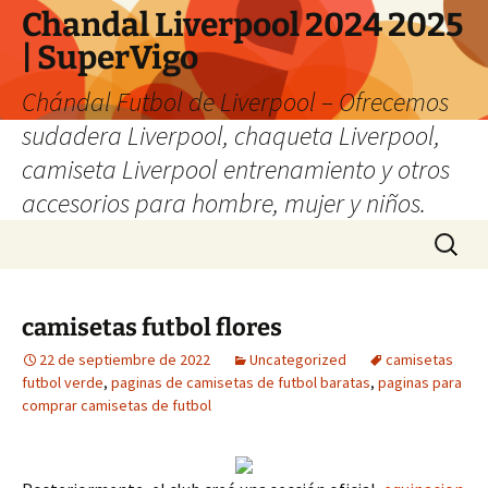
Chandal Liverpool 2024 2025
| SuperVigo
Chándal Futbol de Liverpool – Ofrecemos
sudadera Liverpool, chaqueta Liverpool,
camiseta Liverpool entrenamiento y otros
accesorios para hombre, mujer y niños.
Saltar
Buscar:
al
contenido
camisetas futbol flores
22 de septiembre de 2022
Uncategorized
camisetas
futbol verde
,
paginas de camisetas de futbol baratas
,
paginas para
comprar camisetas de futbol