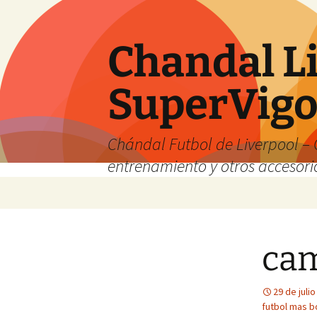
Chandal Li
SuperVig
Chándal Futbol de Liverpool – 
entrenamiento y otros accesori
Saltar
al
contenido
cam
29 de juli
futbol mas b