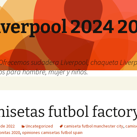
verpool 2024 20
o
Ofrecemos sudadera Liverpool, chaqueta Liverp
os para hombre, mujer y niños.
isetas futbol factor
o de 2022
Uncategorized
camiseta futbol manchester city
,
camis
onitas 2020
,
opiniones camisetas futbol spain