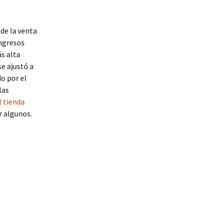
de la venta
ingresos
ás alta
se ajustó a
o por el
las
l tienda
r algunos.