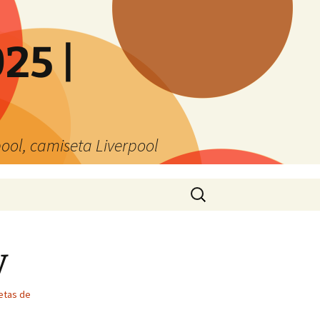
25 |
ool, camiseta Liverpool
Buscar:
y
etas de