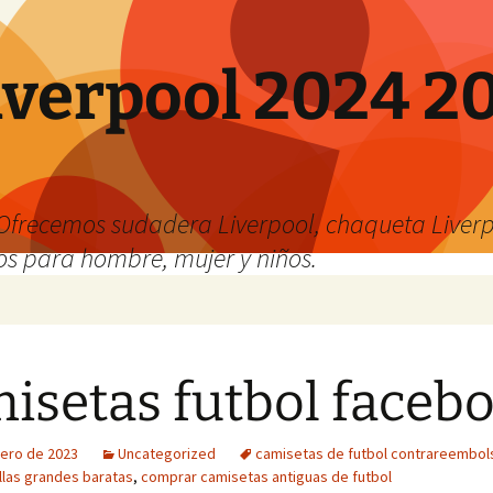
verpool 2024 20
o
Ofrecemos sudadera Liverpool, chaqueta Liverp
os para hombre, mujer y niños.
isetas futbol faceb
rero de 2023
Uncategorized
camisetas de futbol contrareembol
llas grandes baratas
,
comprar camisetas antiguas de futbol