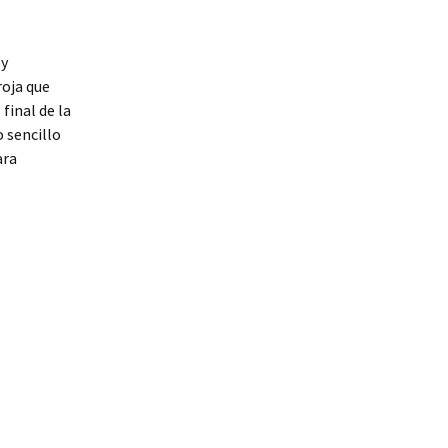
 y
roja que
final de la
 sencillo
ara