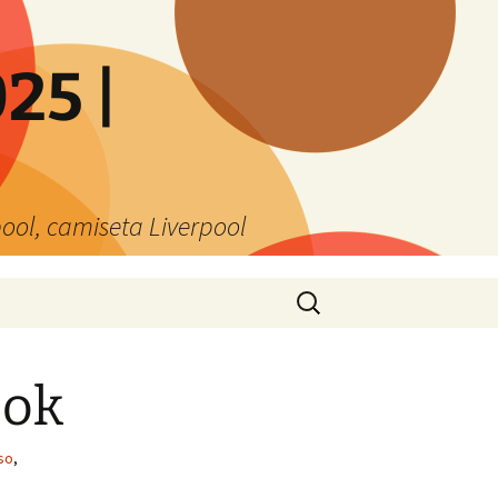
25 |
ool, camiseta Liverpool
Buscar:
ook
so
,