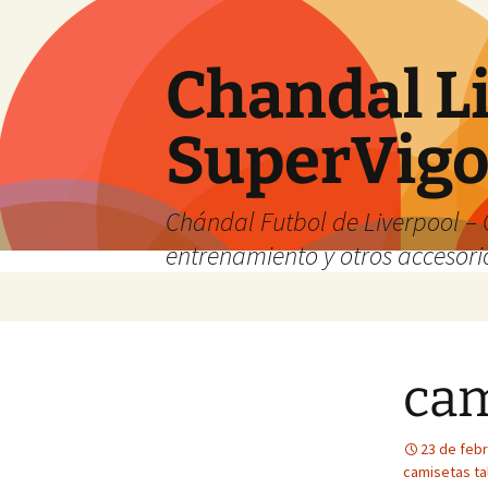
Chandal Li
SuperVig
Chándal Futbol de Liverpool – 
entrenamiento y otros accesori
Saltar
al
contenido
cam
23 de feb
camisetas ta