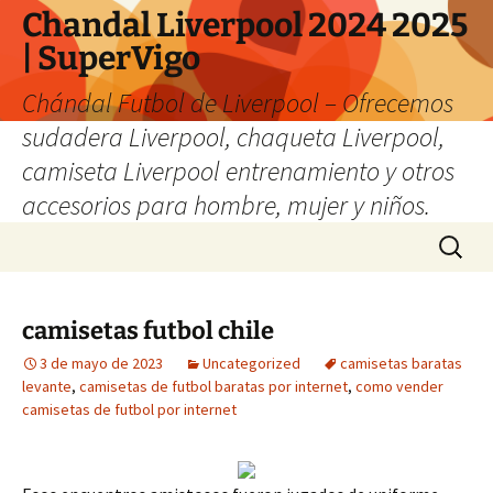
Chandal Liverpool 2024 2025
| SuperVigo
Chándal Futbol de Liverpool – Ofrecemos
sudadera Liverpool, chaqueta Liverpool,
camiseta Liverpool entrenamiento y otros
accesorios para hombre, mujer y niños.
Saltar
Buscar:
al
contenido
camisetas futbol chile
3 de mayo de 2023
Uncategorized
camisetas baratas
levante
,
camisetas de futbol baratas por internet
,
como vender
camisetas de futbol por internet