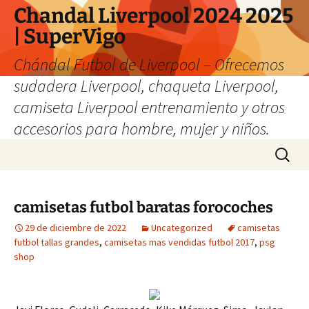
Chandal Liverpool 2024 2025
| SuperVigo
Chándal Futbol de Liverpool – Ofrecemos
sudadera Liverpool, chaqueta Liverpool,
camiseta Liverpool entrenamiento y otros
accesorios para hombre, mujer y niños.
Saltar
Buscar:
al
contenido
camisetas futbol baratas forocoches
29 de diciembre de 2022
Uncategorized
camisetas
futbol tallas grandes
,
camisetas mas vendidas futbol 2017
,
psg
shop