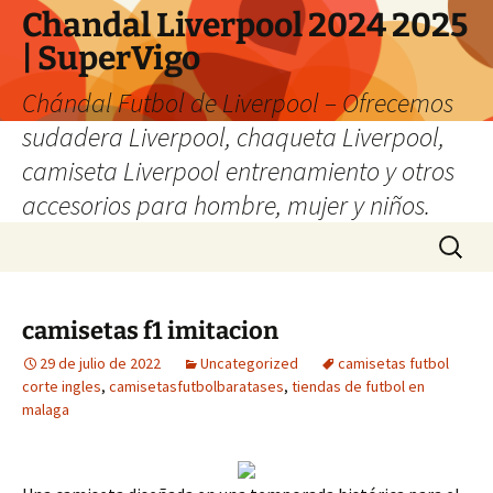
Chandal Liverpool 2024 2025
| SuperVigo
Chándal Futbol de Liverpool – Ofrecemos
sudadera Liverpool, chaqueta Liverpool,
camiseta Liverpool entrenamiento y otros
accesorios para hombre, mujer y niños.
Saltar
Buscar:
al
contenido
camisetas f1 imitacion
29 de julio de 2022
Uncategorized
camisetas futbol
corte ingles
,
camisetasfutbolbaratases
,
tiendas de futbol en
malaga