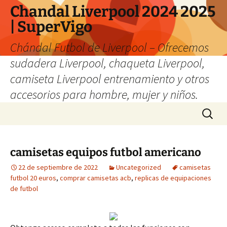
Chandal Liverpool 2024 2025
| SuperVigo
Chándal Futbol de Liverpool – Ofrecemos
sudadera Liverpool, chaqueta Liverpool,
camiseta Liverpool entrenamiento y otros
accesorios para hombre, mujer y niños.
Saltar
Buscar:
al
contenido
camisetas equipos futbol americano
22 de septiembre de 2022
Uncategorized
camisetas
futbol 20 euros
,
comprar camisetas acb
,
replicas de equipaciones
de futbol