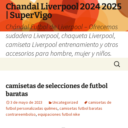
Chandal Liverpool 2024 2025
| SuperVigo
Chándal Futbol de Liverpool – Ofrecemos
sudadera Liverpool, chaqueta Liverpool,
camiseta Liverpool entrenamiento y otros
accesorios para hombre, mujer y niños.
Saltar
Buscar:
al
contenido
camisetas de selecciones de futbol
baratas
3 de mayo de 2023
Uncategorized
camisetas de
futbol personalizadas quilmes
,
camisetas futbol baratas
contrareembolso
,
equipaciones futbol nike