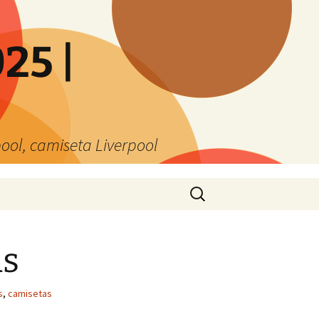
25 |
ool, camiseta Liverpool
Buscar:
as
s
,
camisetas