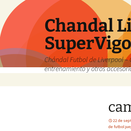
Chandal Li
SuperVig
Chándal Futbol de Liverpool – 
entrenamiento y otros accesori
Saltar
al
contenido
cam
22 de sep
de futbol ju