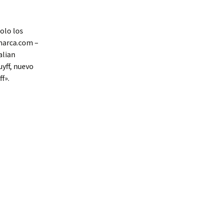
olo los
«marca.com –
alian
uyff, nuevo
f».