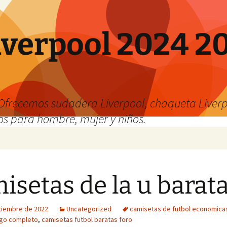
verpool 2024 20
o
Ofrecemos sudadera Liverpool, chaqueta Liverp
os para hombre, mujer y niños.
isetas de la u barat
tiembre de 2022
Uncategorized
camisetas de futbol economica
ego completo
,
camisetas futbol baratas foro