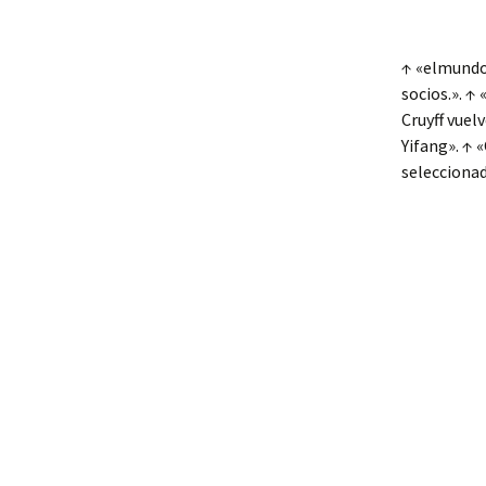
↑ «elmundod
socios.». ↑
Cruyff vuel
Yifang». ↑ «
seleccionad