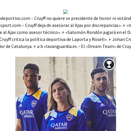
eportivo.com – Cruyff no quiere se presidente de honor ni votánd
 «sport.com – Cruyff deja de asesorar al Ajax por discrepancias». ↑ 
ve al Ajax como asesor técnico». ↑ «Salomón Rondón jugará en el D
Cruyff critica la política deportiva de Laporta y Rosell». ↑ Johan Cr
or de Catalunya. ↑ a b «lavanguardia.es – El «Dream Team» de Cruyf