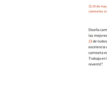
29 de may
camisetas or
Diseña cami
las mejore
23
de todos 
excelencia 
camiseta es
Trabaja en 
reventó”.