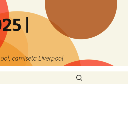
25 |
ool, camiseta Liverpool
Buscar: