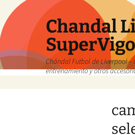
Chandal Li
SuperVig
Chándal Futbol de Liverpool – 
entrenamiento y otros accesori
Saltar
al
contenido
cam
sel