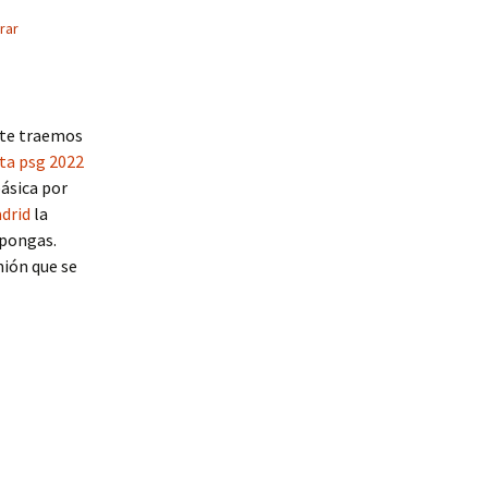
rar
 te traemos
ta psg 2022
básica por
drid
la
 pongas.
mión que se