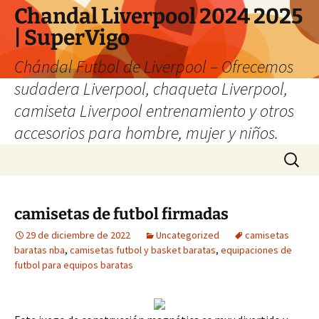
Chandal Liverpool 2024 2025
| SuperVigo
Chándal Futbol de Liverpool – Ofrecemos
sudadera Liverpool, chaqueta Liverpool,
camiseta Liverpool entrenamiento y otros
accesorios para hombre, mujer y niños.
Saltar
Buscar:
al
contenido
camisetas de futbol firmadas
29 de diciembre de 2022
Uncategorized
camisetas
baratas nba
,
camisetas futbol y basket baratas
,
equipaciones de
futbol para equipos baratas