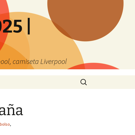
25 |
ool, camiseta Liverpool
Buscar:
paña
mbolso
,