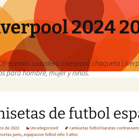
verpool 2024 20
o
Ofrecemos sudadera Liverpool, chaqueta Liverp
os para hombre, mujer y niños.
isetas de futbol es
zo de 2023
Uncategorized
camisetas futbol baratas contraree
setas junio
,
equipacion futbol niño 3 años