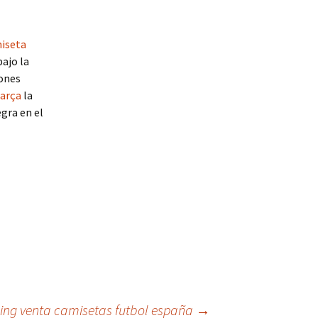
iseta
bajo la
iones
arça
la
egra en el
ing venta camisetas futbol españa
→