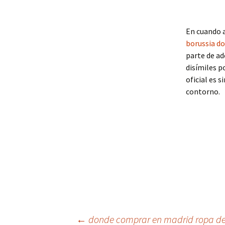
En cuando a
borussia d
parte de ad
disímiles p
oficial es 
contorno.
←
donde comprar en madrid ropa d