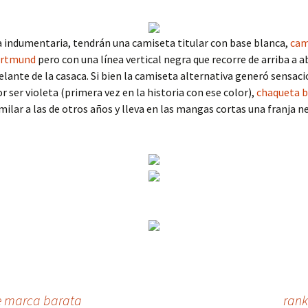
 indumentaria, tendrán una camiseta titular con base blanca,
cam
ortmund
pero con una línea vertical negra que recorre de arriba a a
elante de la casaca. Si bien la camiseta alternativa generó sensac
or ser violeta (primera vez en la historia con ese color),
chaqueta b
similar a las de otros años y lleva en las mangas cortas una franja n
e marca barata
rank