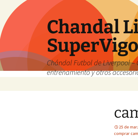
Chandal Li
SuperVig
Chándal Futbol de Liverpool – 
entrenamiento y otros accesori
Saltar
al
contenido
cam
25 de mar
comprar cami