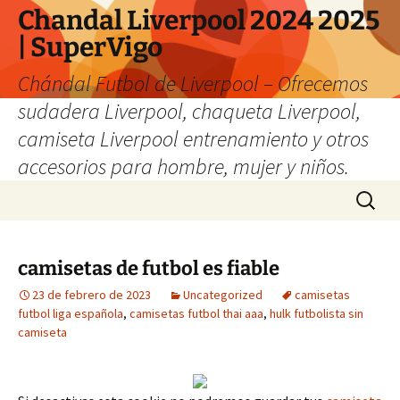
Chandal Liverpool 2024 2025
| SuperVigo
Chándal Futbol de Liverpool – Ofrecemos
sudadera Liverpool, chaqueta Liverpool,
camiseta Liverpool entrenamiento y otros
accesorios para hombre, mujer y niños.
Saltar
Buscar:
al
contenido
camisetas de futbol es fiable
23 de febrero de 2023
Uncategorized
camisetas
futbol liga española
,
camisetas futbol thai aaa
,
hulk futbolista sin
camiseta