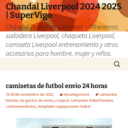
Chandal Liverpool 2024 2025
| SuperVigo
Chándal Futbol de Liverpool – Ofrecemos
sudadera Liverpool, chaqueta Liverpool,
camiseta Liverpool entrenamiento y otros
accesorios para hombre, mujer y niños.
Saltar
Buscar:
al
contenido
camisetas de futbol envio 24 horas
30 de noviembre de 2022
Uncategorized
camisetas
baratas sin gastos de envio
,
comprar camisetas futbol baratas
contrareembolso
,
templates equipaciones futbol