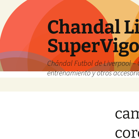
Chandal Li
SuperVig
Chándal Futbol de Liverpool – 
entrenamiento y otros accesori
Saltar
al
contenido
cam
cor