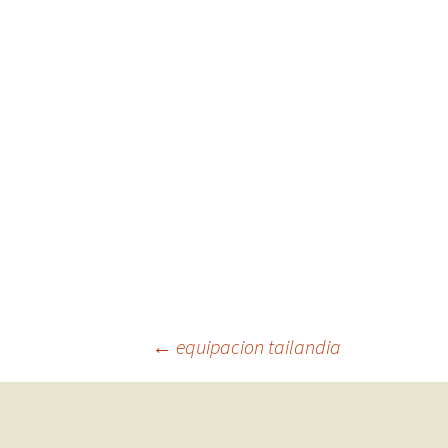
Navegación
←
equipacion tailandia
de