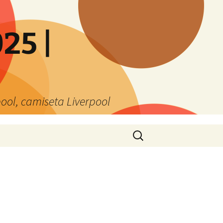
25 |
ool, camiseta Liverpool
Buscar: