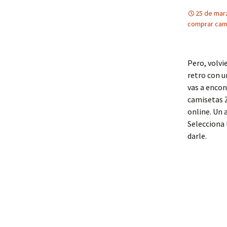
25 de mar
comprar cami
Pero, volvi
retro con 
vas a encon
camisetas Z
online. Un 
Selecciona 
darle.