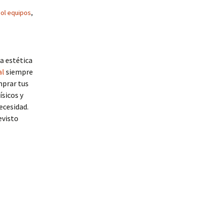
bol equipos
,
a estética
al
siempre
mprar tus
sicos y
ecesidad.
evisto